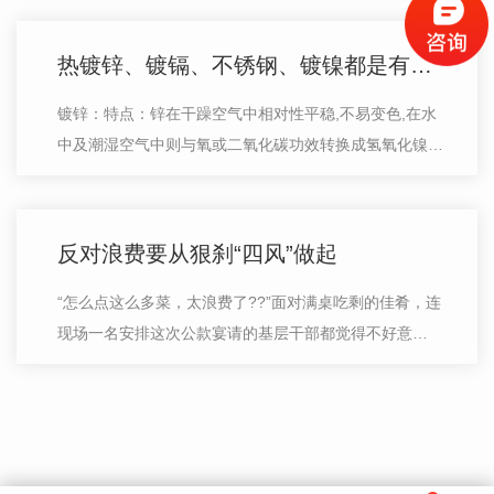
机。下边，将详细说明几种类型的焊…
热镀锌、镀镉、不锈钢、镀镍都是有啥区别，浓浓都是干货知识专业知识专业技能！
镀锌：特点：锌在干躁空气中相对性平稳,不易变色,在水
中及潮湿空气中则与氧或二氧化碳功效转换成氢氧化镍或
偏碱碳酸锌塑料膜,可以 防止锌再一次镀氧化,起安全防护
功效。锌在酸及碱、硫氰酸钾中很…
反对浪费要从狠刹“四风”做起
“怎么点这么多菜，太浪费了??”面对满桌吃剩的佳肴，连
现场一名安排这次公款宴请的基层干部都觉得不好意
思……近期，记者在采访中发现，有的基层政府部门、事
业单位、国有企业假公务接待之名行…